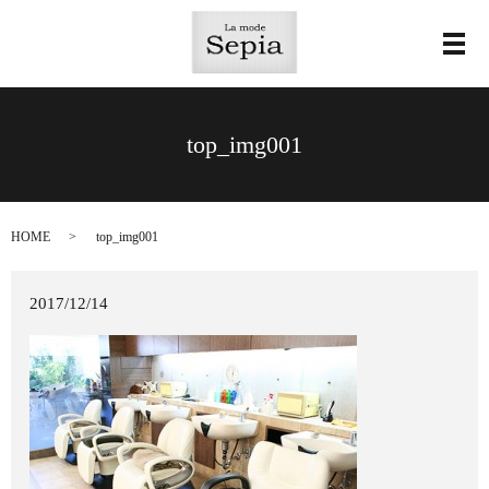
メ
top_img001
HOME
top_img001
2017/12/14