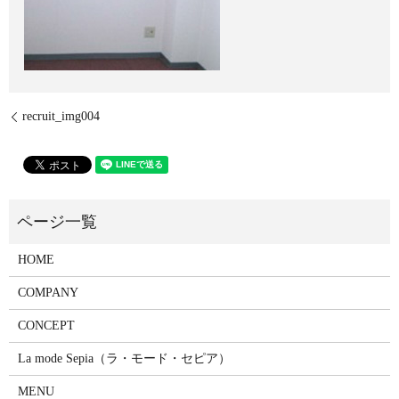
recruit_img004
HOME
COMPANY
CONCEPT
La mode Sepia（ラ・モード・セピア）
MENU