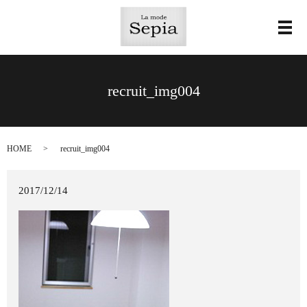
メ
recruit_img004
HOME
recruit_img004
2017/12/14