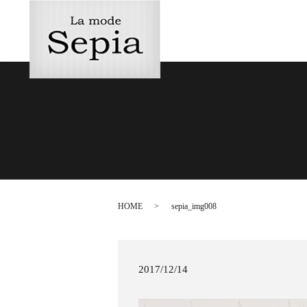
HOME
sepia_img008
2017/12/14