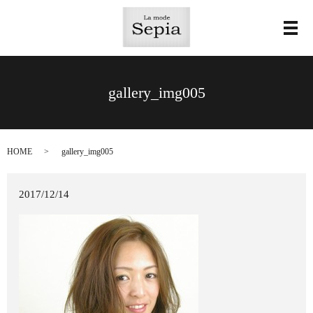
メ
gallery_img005
HOME
gallery_img005
2017/12/14